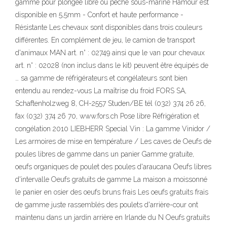
gamme pour plongée libre ou pêche sous-marine Hamour est
disponible en 5,5mm - Confort et haute performance -
Résistante Les chevaux sont disponibles dans trois couleurs
différentes. En complément de jeu, le camion de transport
d'animaux MAN art. n° : 02749 ainsi que le van pour chevaux
art. n° : 02028 (non inclus dans le kit) peuvent être équipés de
… sa gamme de réfrigérateurs et congélateurs sont bien
entendu au rendez-vous La maîtrise du froid FORS SA,
Schaftenholzweg 8, CH-2557 Studen/BE tél (032) 374 26 26,
fax (032) 374 26 70, www.fors.ch Pose libre Réfrigération et
congélation 2010 LIEBHERR Special Vin : La gamme Vinidor /
Les armoires de mise en température / Les caves de Oeufs de
poules libres de gamme dans un panier Gamme gratuite,
oeufs organiques de poulet des poules d'araucana Oeufs libres
d'intervalle Oeufs gratuits de gamme La maison a moissonné
le panier en osier des oeufs bruns frais Les oeufs gratuits frais
de gamme juste rassemblés des poulets d'arrière-cour ont
maintenu dans un jardin arrière en Irlande du N Oeufs gratuits